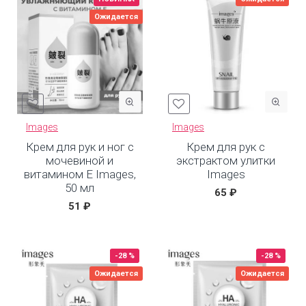
Ожидается
Images
Images
Крем для рук и ног с
Крем для рук с
мочевиной и
экстрактом улитки
витамином Е Images,
Images
50 мл
65 ₽
51 ₽
-28 %
-28 %
Ожидается
Ожидается