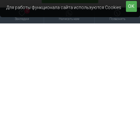
OK
Для работы функционала сайта используются Cookies
0
Закладки
Написать нам
Позвонить
Санкт-Петербург Ириновский пр-т 2
VK
Информация
Кабинет
Контакты
Карта сайта
Мой кабинет
Конфиденциальность
История заказов
Доставка и оплата