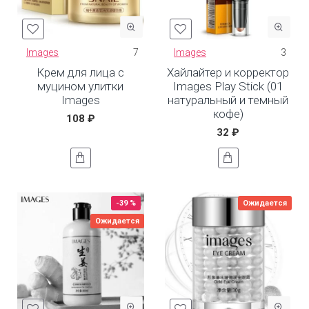
Images
7
Images
3
Крем для лица с
Хайлайтер и корректор
муцином улитки
Images Play Stick (01
Images
натуральный и темный
кофе)
108 ₽
32 ₽
-39 %
Ожидается
Ожидается