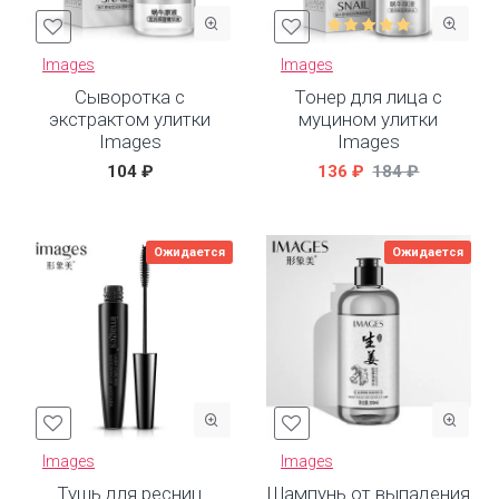
Images
Images
Сыворотка с
Тонер для лица с
экстрактом улитки
муцином улитки
Images
Images
104 ₽
136 ₽
184 ₽
Ожидается
Ожидается
Images
Images
Тушь для ресниц
Шампунь от выпадения