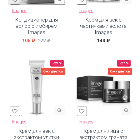
Images
Images
Кондиционер для
Крем для век с
волос с имбирем
частичками золота
Images
Images
105 ₽
172 ₽
143 ₽
-29 %
-27 %
Ожидается
Ожидается
Images
Images
Крем для век с
Крем для лица с
экстрактом улитки
экстрактом граната