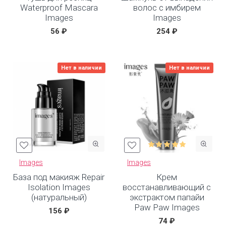
Waterproof Mascara
волос с имбирем
Images
Images
56 ₽
254 ₽
Нет в наличии
Нет в наличии
Images
Images
База под макияж Repair
Крем
Isolation Images
восстанавливающий с
(натуральный)
экстрактом папайи
Paw Paw Images
156 ₽
74 ₽