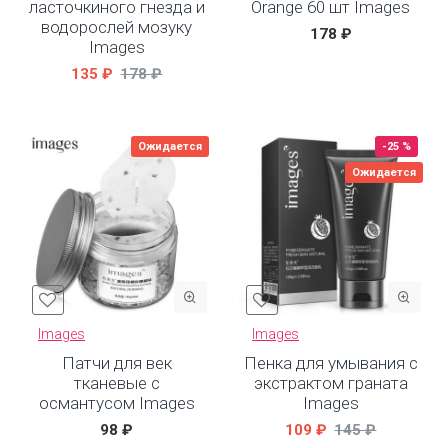
ласточкиного гнезда и
Orange 60 шт Images
водорослей мозуку
178 ₽
Images
135 ₽
178 ₽
Ожидается
-25 %
Ожидается
Images
Images
Патчи для век
Пенка для умывания с
тканевые с
экстрактом граната
османтусом Images
Images
98 ₽
109 ₽
145 ₽