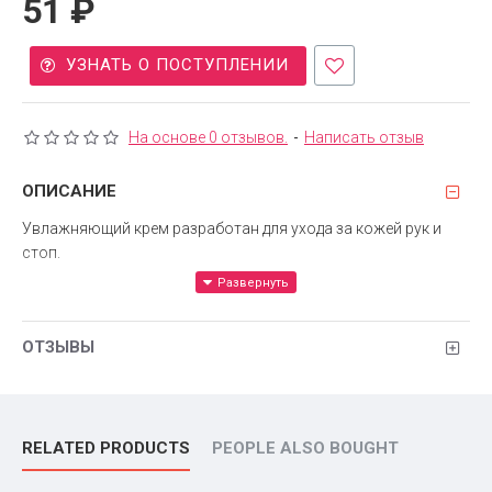
51 ₽
УЗНАТЬ О ПОСТУПЛЕНИИ
На основе 0 отзывов.
-
Написать отзыв
ОПИСАНИЕ
Увлажняющий крем разработан для ухода за кожей рук и
стоп.
Удобный роликовый аппликатор позволяет экономично
распределять крем.
ОТЗЫВЫ
Активные компоненты в составе:
- Экстракт плодов оливы, входящий в крем - смягчает,
спасает от сухости и обезвоженности, оказывает
RELATED PRODUCTS
PEOPLE ALSO BOUGHT
омолаживающий эффект