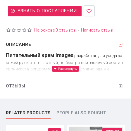
УЗНАТЬ О ПОСТУПЛЕНИИ
На основе 0 отзывов.
-
Написать отзыв
ОПИСАНИЕ
Питательный крем Images
разработан для ухода за
кожей рук и стоп. Плотный, но быстро впитываемый состав
проникает в эпидермис, наполняя его смягчающими
веществами. Кожа становится гладкой, бархатистой, менее
подверженной растрескиванию и шелушению. Крем
ОТЗЫВЫ
особенно рекомендован к использованию в холодный
период.
Состав
RELATED PRODUCTS
PEOPLE ALSO BOUGHT
Высокопитательный состав наполняет глубокие слои кожи
витаминами и компонентами, необходимыми для
регенерации клеток. Основа крема – глицерин,