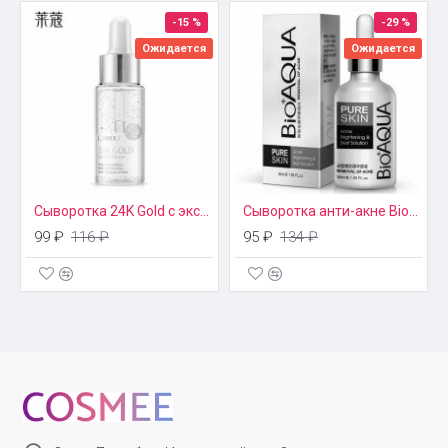
глубоко проникает в кожу и очень гигроскопична (способна
-15 %
-29 %
удерживать влагу). В состав также включен витамин E –
Ожидается
Ожидается
мощный природный антиоксидант, который связывает
полиненасыщенные жирные кислоты в биологических
мембранах и борется с воспалениями, уменьшая выработку
гормонов простагландинов.
Эффект
Легкая прозрачная сыворотка с витаминами и
Сыворотка 24K Gold с экстрактом улитки Laikou
Сыворотка анти-акне Bioaqua
гиалуроновой кислотой проникает в глубокие слои кожи и
99 ₽
116 ₽
95 ₽
134 ₽
способствует их насыщению влагой, благодаря чему
разглаживает мелкие морщинки и устраняет видимые
дефекты, вызванные воспалительными процессами
(покраснения, угри).
Применение
Сыворотку наносят на предварительно очищенную,
увлажненную кожу лица легкими массажными движениями,
аккуратно распределяя по поверхности подушечками