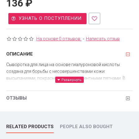
136 ₽
УЗНАТЬ О ПОСТУПЛЕНИИ
На основе 0 отзывов.
-
Написать отзыв
ОПИСАНИЕ
Сыворотка для лица на основе гиалуроновой кислоты
создана для борьбы с несовершенствами кожи:
высыпаниями, покраснениями и пигментными пятнами. В
изящной прозрачной упаковке – 30 золотистых капсул
оригинальной формы, которые удобно открывать и
ОТЗЫВЫ
использовать. Каждая капсула рассчитана на одно
применение, и ее содержимого достаточно для обработки
всей кожи лица.
Состав
RELATED PRODUCTS
PEOPLE ALSO BOUGHT
Основа сыворотки – гиалуроновая кислота, которая