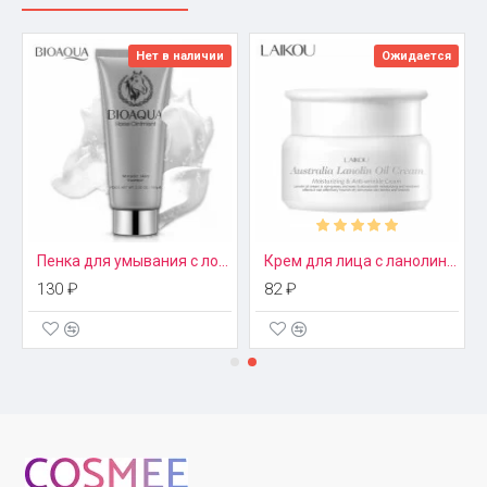
полностью усваиваются.
Состав
Нет в наличии
Ожидается
В состав крема BIOAQUA входят:
экстракт конского жира;
олений жир;
гиалуроновая кислота;
масло дерева ши;
масло жожоба;
экстракт ромашки;
Пенка для умывания с лошадиным жиром Bioaqua
Крем для лица с ланолином 35г Laikou
виргинский гамамелис.
130 ₽
82 ₽
Эффект
Натуральный продукт максимально насыщает клетки
влагой. Благодаря способности сохранять молекулы воды
внутри ткани в течение 72 часов крем с лошадиным жиром
предотвращает обезвоживание, устраняет шелушение
кожного покрова. При регулярном использовании
увядающая кожа становится гладкой и нежной, сужаются