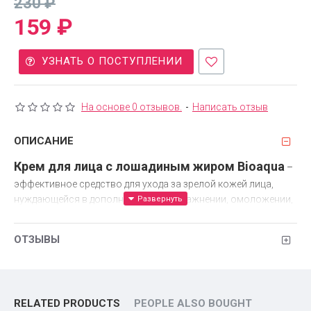
230 ₽
159 ₽
УЗНАТЬ О ПОСТУПЛЕНИИ
На основе 0 отзывов.
-
Написать отзыв
ОПИСАНИЕ
Крем для лица с лошадиным жиром Bioaqua
–
эффективное средство для ухода за зрелой кожей лица,
нуждающейся в дополнительном увлажнении, омоложении,
регенерации клеток подкожного слоя. Лошадиный жир в
несколько раз превосходит растительные масла по
ОТЗЫВЫ
количеству микроэлементов, витаминов, питательных
веществ, необходимых для восстановления внутренних
процессов. По химическому составу жир лошади
максимально приближен к человеческому. Поэтому
RELATED PRODUCTS
PEOPLE ALSO BOUGHT
полезные вещества проникают глубоко под кожу и