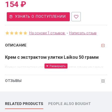
154 ₽
УЗНАТЬ О ПОСТУПЛЕНИИ
На основе 1 отзывов.
-
Написать отзыв
ОПИСАНИЕ
Крем с экстрактом улитки Laikou 50 грамм
Крем с экстрактом улитки Laikou является одним из самых
популярных сегодня. Его можно использовать для всех
типов кожи лица. В составе средства имеется слизь улитки,
ОТЗЫВЫ
которая положительно влияет на состояние кожи. Спустя
неделю регулярного применения крема, вы заметите
результат. Цвет кожи становится равномерным и
приближается к естественному. Желтизна и пигментные
RELATED PRODUCTS
PEOPLE ALSO BOUGHT
пятна исчезают. Морщины на коже разглаживаются, все
покраснения, воспаления и прыщи не появляются. Уже