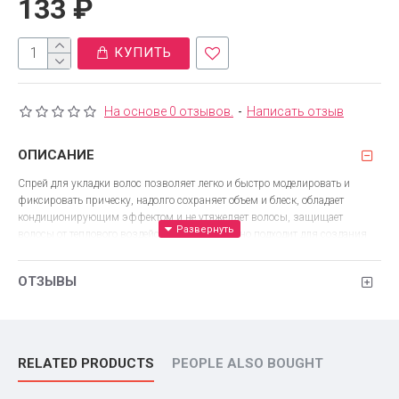
133 ₽
КУПИТЬ
На основе 0 отзывов.
-
Написать отзыв
ОПИСАНИЕ
Спрей для укладки волос позволяет легко и быстро моделировать и
фиксировать прическу, надолго сохраняет объем и блеск, обладает
кондиционирующим эффектом и не утяжеляет волосы, защищает
волосы от теплового воздействия. Великолепно подходит для создания
укладки "мокрых" волос!
ОТЗЫВЫ
Способ применения:
наносить перед укладкой на влажные, чистые
волосы, высушить феном, моделируя необходимую форму и объем.
RELATED PRODUCTS
PEOPLE ALSO BOUGHT