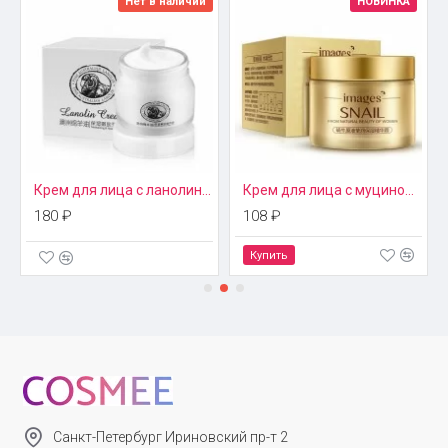
Нет в наличии
НОВИНКА
Также маска рекомендована к применению, после
проведения отшелушивающего пилинга для стоп.
емчугом Bioaqua
Крем для лица с ланолином Laikou
Крем для лица с муцином улитки Images
180 ₽
108 ₽
Купить
Санкт-Петербург Ириновский пр-т 2