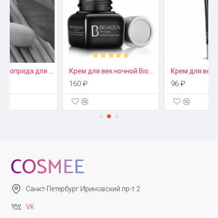
00 шт
Крем для век ночной Bioaqua
Крем для век с гранатом One Spring
160 ₽
96 ₽
Санкт-Петербург Ириновский пр-т 2
VK