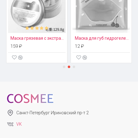
Acne Beotua
Маска грязевая с экстрактом цветков сакуры и маслом ши Laikou
Маска для губ гидрогелевая Rorec
159 ₽
12 ₽
Санкт-Петербург Ириновский пр-т 2
VK