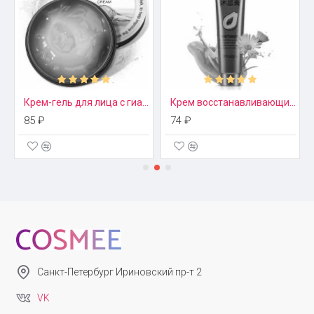
Bioaqua
Крем-гель для лица с гиалуроновой кислотой Bioaqua
Крем восстанавливающий с экстрактом папайи Paw Paw Images
85 ₽
74 ₽
Санкт-Петербург Ириновский пр-т 2
VK