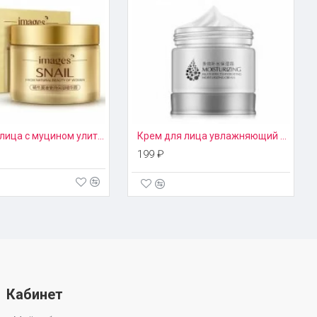
Крем для лица с муцином улитки Images
Крем для лица увлажняющий мультиэффект Laikou
199 ₽
Кабинет