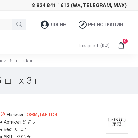
8 924 841 1612 (WA, TELEGRAM, MAX)
ЛОГИН
РЕГИСТРАЦИЯ
0
Товаров: 0 (0 ₽)
ей 15 шт Laikou
 шт х 3 г
Наличие:
ОЖИДАЕТСЯ
Артикул:
61913
Вес:
90.00г
SKU:
LK91286