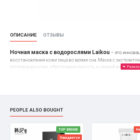
ОПИСАНИЕ
ОТЗЫВЫ
Ночная маска с водорослями Laikou
– это иннова
восстановления кожи лица во время сна. Маска с экстракто
регенерации кожи, обеспечивая яркость и свежий вид на утро
Состав
Экстракт водорослей
Глицерин
Пантенол
PEOPLE ALSO BOUGHT
Витамин E
Масло жожоба
Экстракт алоэ вера
TOP BRAND
Не
Эффект
Ожидается