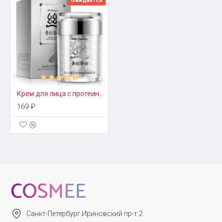
Ожидается
питание и защиту от преждевременного старения, а
натуральный сок алоэ борется с воспалениями, заживляет
микротрещины, устраняет сухость и дарит ощущение
свежести. Гиалуроновая кислота связывает молекулы воды,
поддерживая молодость и красоту кожи лица.
Эффект
Тающий крем, проникая в глубокие слои кожи, восполняет
Крем для лица с протеинами шелка Bioaqua
недостаток влаги, способствуя разглаживанию мелких
169 ₽
морщинок, устраняя ощущение стянутости и шелушения.
Повседневное использование обеспечивает легкий
осветляющий эффект: пигментные пятна, покраснения и
следы акне становятся менее заметными.
Применение
Увлажняющий крем Laikou создан для повседневного
использования и станет третьей ступенью ухода. Его
наносят на чистую, сухую кожу лица, предварительно
Санкт-Петербург Ириновский пр-т 2
обработанную лосьоном или тонером. Для лучшего