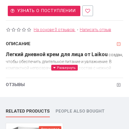
УЗНАТЬ О ПОСТУПЛЕНИИ
На основе 0 отзывов.
-
Написать отзыв
ОПИСАНИЕ
Легкий дневной крем для лица от Laikou
создан,
чтобы обеспечить длительное питание и увлажнение. В
компактной непрозрачной баночке – состав с нежной
текстурой, который мгновенно впитывается и не оставляет
на поверхности жирной пленки. Крем глубоко проникает в
ОТЗЫВЫ
кожу, наполняя ее влагой и придавая нежный аромат
цветочных лепестков.
Состав
RELATED PRODUCTS
PEOPLE ALSO BOUGHT
В составе крема – вода из артезианских минеральных
источников, которая насыщает кожу влагой, минералами и
микроэлементами. Витаминный комплекс обеспечивает