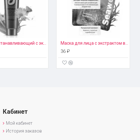
Крем восстанавливающий с экстрактом папайи Paw Paw Images
Маска для лица с экстрактом водорослей Hankey
36 ₽
Кабинет
Мой кабинет
История заказов