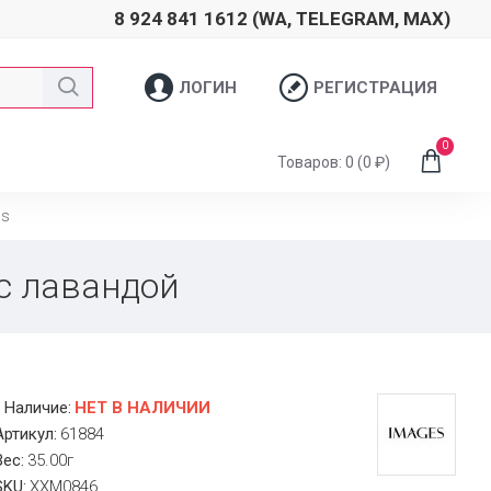
8 924 841 1612 (WA, TELEGRAM, MAX)
ЛОГИН
РЕГИСТРАЦИЯ
0
Товаров: 0 (0 ₽)
es
с лавандой
Наличие:
НЕТ В НАЛИЧИИ
Артикул:
61884
Вес:
35.00г
SKU:
XXM0846