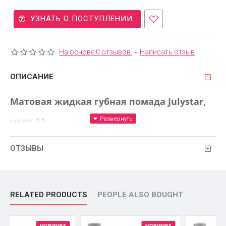
УЗНАТЬ О ПОСТУПЛЕНИИ
На основе 0 отзывов.
-
Написать отзыв
ОПИСАНИЕ
Матовая жидкая губная помада Julystar,
цвет 11
Создайте образ с идеальным акцентом на губах с помощью
ОТЗЫВЫ
матовой жидкой помады. Интенсивный пигмент, легкая
текстура и стойкий матовый финиш делают её незаменимой
в вашей косметичке.
RELATED PRODUCTS
PEOPLE ALSO BOUGHT
Особенности: