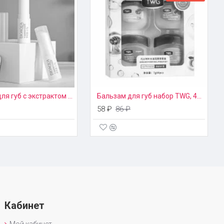
Бальзам для губ с экстрактом авокадо Bioaqua, 2.7г
Бальзам для губ набор TWG, 4шт*7г
58 ₽
86 ₽
Кабинет