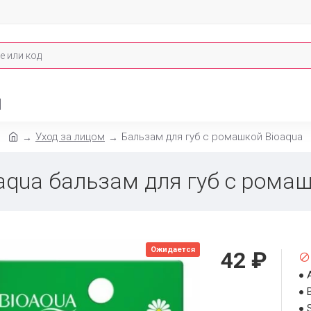
И
Уход за лицом
Бальзам для губ с ромашкой Bioaqua
aqua бальзам для губ с рома
Ожидается
42 ₽