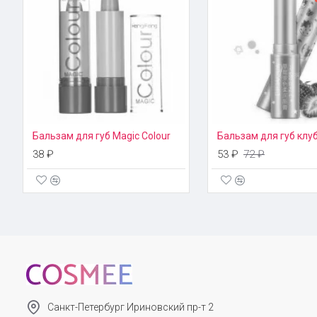
растрескивания или шелушения в условиях перепада темпера
заживляет нарушения целостности губ, успокаивает воспали
аллергических реакций.
Способ применения
Гигиеническую помаду необходимо равномерно нанести перед 
мере необходимости.
Бальзам для губ Magic Colour
38 ₽
53 ₽
72 ₽
Санкт-Петербург Ириновский пр-т 2