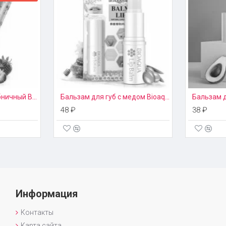
туры или при сильном ветре. Также ромашка увлажняет и
-тельные процессы, препятствует развитию
выходом на улицу, а затем повторять процедуру по
Бальзам для губ клубничный Bioaqua
Бальзам для губ с медом Bioaqua
48 ₽
38 ₽
Информация
Контакты
Карта сайта