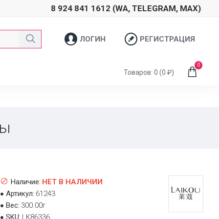
8 924 841 1612 (WA, TELEGRAM, MAX)
ЛОГИН
РЕГИСТРАЦИЯ
0
Товаров: 0 (0 ₽)
фы
Наличие:
НЕТ В НАЛИЧИИ
Артикул:
61243
Вес:
300.00г
SKU:
LK86336