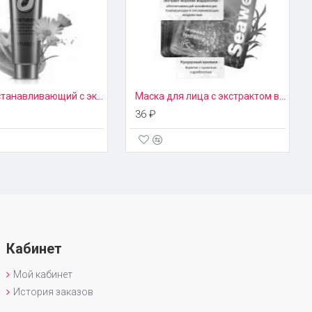
Крем восстанавливающий с экстрактом папайи Paw Paw Images
Маска для лица с экстрактом водорослей Hankey
36 ₽
Кабинет
Мой кабинет
История заказов