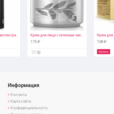
Крем для век с экстрактом граната Caicui
Крем для лица c зеленым чаем Rorec
175 ₽
108 ₽
Купить
Информация
Контакты
Карта сайта
Конфиденциальность