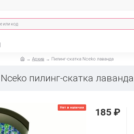
И
Архив
Пилинг-скатка Nceko лаванда
Nceko пилинг-скатка лаванда
Нет в наличии
185 ₽