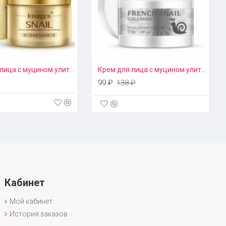
Крем для лица с муцином улитки Images
Крем для лица с муцином улитки и коллагеном Laikou 25 грамм
99 ₽
138 ₽
Кабинет
Мой кабинет
История заказов