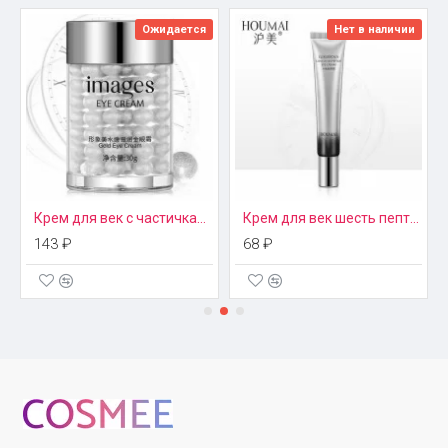
пользования в комплекте есть специальная лопаточка из
прозрачного пластика.
Ожидается
Нет в наличии
Состав
Вода.
Натуральный коллаген.
Гиалуроновая кислота.
Гидрогенизированное касторовое масло.
Аллантоин.
Крем для век с частичками золота Images
Крем для век шесть пептидов Luxurious Houmai
Пропиленгликоль и т. д.
143 ₽
68 ₽
Эффект
Сыворотка проникает глубоко в подкожные слои. Клетки
увлажняются, напитываются полезными веществами,
насыщаются кислородом. Уставшая кожа омолаживается.
Регулярное использование патчей VENZEN активизирует
работу системы кровообращения, защитные свойства
полностью восстанавливаются. Благодаря коллагену
дряблая кожа под нижними веками становится более
эластичной и упругой. Обесцвечиваются пигментные пятна,