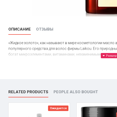
ОПИСАНИЕ
ОТЗЫВЫ
«Жидкое золото», как называют в мире косметологии масло
популярного средства для волос фирмы Laikou. Его природн
богат микроэлементами, витаминами, незаменимыми аминоки
Эффекты
Марокканское аргановое масло Laikou оказывает различное 
защищает волосы от повреждений;
RELATED PRODUCTS
PEOPLE ALSO BOUGHT
восстанавливает естественную структуру волосяных ч
возвращает локонам мягкость и упругость;
улучшает их внешний вид, придает дополнительный блес
Ожидается
предотвращает появление посеченных кончиков;
разглаживает и делает локоны послушными;