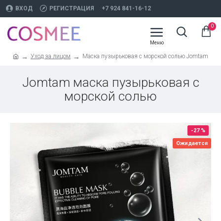
ВХОД
РЕГИСТРАЦИЯ
+7 924 841-16-12
0
Уход за лицом
Маска пузырьковая с морской солью Jomtam
Jomtam маска пузырьковая с
морской солью
-27 %
Ожидается