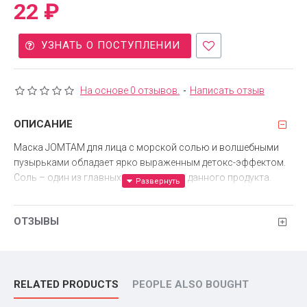
22 ₽
УЗНАТЬ О ПОСТУПЛЕНИИ
На основе 0 отзывов.
-
Написать отзыв
ОПИСАНИЕ
Маска JOMTAM для лица с морской солью и волшебными
пузырьками обладает ярко выраженным детокс-эффектом.
Соль – один из главных ингредиентов данного продукта.
Косметический препарат очень популярен среди
обладательниц жирной кожи. Ведь под воздействием
ОТЗЫВЫ
морской соли уменьшается выработка кожного жира
сальными железами, благодаря чему лицо обретает
матовость и перестает лосниться в проблемных зонах.
Также в состав маски входит льняное масло, которое
способствует увлажнению и разглаживанию мимических
RELATED PRODUCTS
PEOPLE ALSO BOUGHT
морщинок.