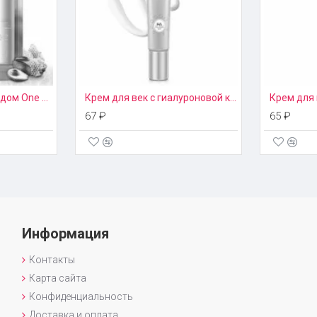
Бальзам для губ с медом One Spring
Крем для век с гиалуроновой кислотой Images
67 ₽
65 ₽
Информация
Контакты
Карта сайта
Конфиденциальность
Доставка и оплата