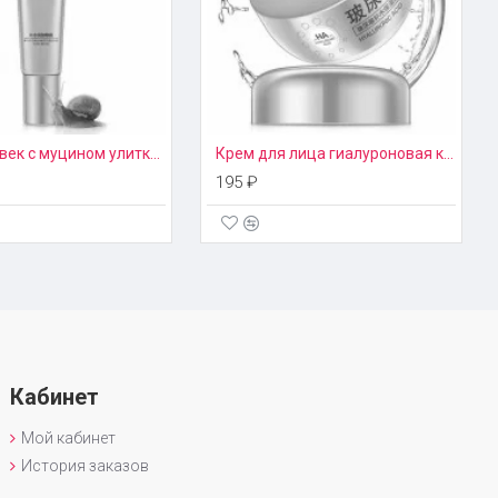
Крем для век с муцином улитки разглаживающий Images 11102
Крем для лица гиалуроновая кислота Images
195 ₽
Кабинет
Мой кабинет
История заказов