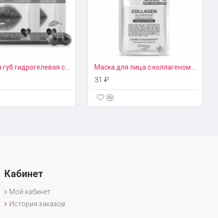
Маска для губ гидрогелевая с экстрактом вишни Images
Маска для лица с коллагеном BioAqua New
31 ₽
Кабинет
Мой кабинет
История заказов