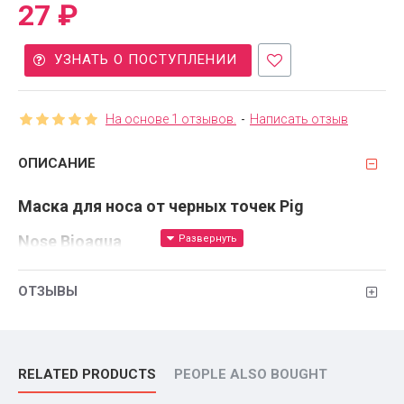
27 ₽
УЗНАТЬ О ПОСТУПЛЕНИИ
На основе 1 отзывов.
-
Написать отзыв
ОПИСАНИЕ
Маска для носа от черных точек Pig
Nose Bioaqua
Общий объем:
21 мл
ОТЗЫВЫ
О товаре
Маска для носа от черных точек Pig Nose Bioaqua очищает
поры и убирает характерный блеск в области носа. Уходовое
RELATED PRODUCTS
PEOPLE ALSO BOUGHT
средство подходит для девушек и женщин 30+,