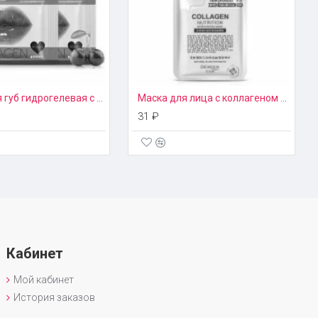
Маска для губ гидрогелевая с экстрактом вишни Images
Маска для лица с коллагеном BioAqua New
31 ₽
Кабинет
Мой кабинет
История заказов