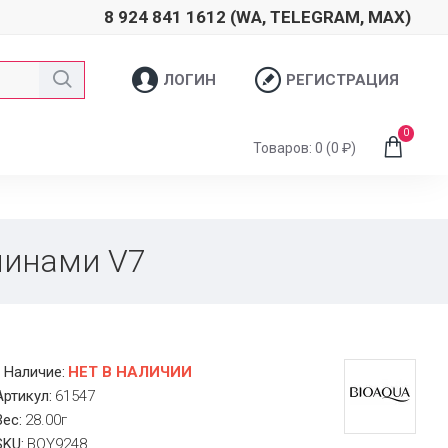
8 924 841 1612 (WA, TELEGRAM, MAX)
ЛОГИН
РЕГИСТРАЦИЯ
0
Товаров: 0 (0 ₽)
минами V7
Наличие:
НЕТ В НАЛИЧИИ
Артикул:
61547
Вес:
28.00г
SKU:
BQY9248