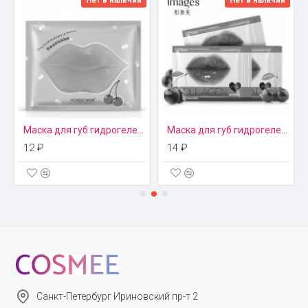
Нет в наличии
Нет в наличии
Глицерин.
Экстракт цветов восточной сакуры и ромашки.
Пропилен гликоль.
Гиалуронат натрия.
Анисовая кислота.
Бензилбензоат.
Дикалия глицирризат.
Метилпарабен.
Гидрогенизированное касторовое масло.
Маска для губ гидрогелевая Rorec
Маска для губ гидрогелевая с экстрактом вишни Images
Гидроксид калия.
12 ₽
14 ₽
Отдушка и др.
Эффект
После процедуры по уходу за кожей с помощью маски с
сакурой вы получите ровный цвет лица. Ее главное действие
– заживление микротрещин, питание и увлажнение. Маска с
сакурой от BIOAQUA разглаживает мелкие морщинки,
создает эффект омоложения. Легкое прикосновение рук
позволит ощутить упругость и увлажненность вашего лица.
Кожа будет выглядеть красивой, отдохнувшей, защищенной
Санкт-Петербург Ириновский пр-т 2