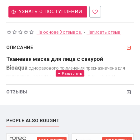
УЗНАТЬ О ПОСТУПЛЕНИИ
На основе 0 отзывов.
-
Написать отзыв
ОПИСАНИЕ
Тканевая маска для лица с сакурой
Bioaqua
одноразового применения предназначена для
интенсивного ухода за кожей любого типа. Подходит
молодым девушкам и женщинам в возрасте 30+,
обладательницам чувствительной кожи, склонной к
ОТЗЫВЫ
раздражениям. Озорной Заяц, изображенный на упаковке,
поднимает настроение и приглашает получить мгновенный
результат.
PEOPLE ALSO BOUGHT
Состав
Вода.