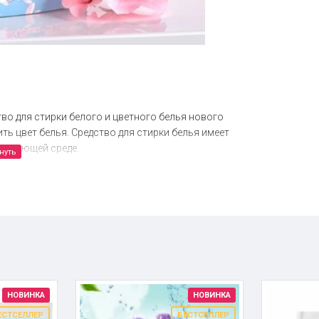
тво для стирки белого и цветного белья нового
ь цвет белья. Средство для стирки белья имеет
кружающей среде.
 стирки белья общей массой 3 кг достаточно одной
вно справляется с любыми типами загрязнений и
а ткани и защищает их от деформации. Дополнительный
НОВИНКА
НОВИНКА
ЕСТСЕЛЛЕР
БЕСТСЕЛЛЕР