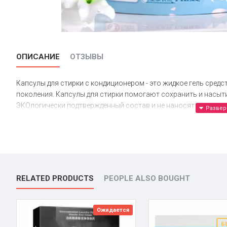
ОПИСАНИЕ
ОТЗЫВЫ
Капсулы для стирки с кондиционером - это жидкое гель средс
поколения. Капсулы для стирки помогают сохранить и насытит
ЭКОлогически подтвержденный состав и не наносят вреда о
Благодаря суперконцентрированному составу для регулярной
капсулы для стирки.
RELATED PRODUCTS
PEOPLE ALSO BOUGHT
Мощная, сверхконцентрированная формула, которая эффекти
сложными пятнами. Специальный компонент смягчает волокн
Ожидается
кондиционер не нужен.
Б